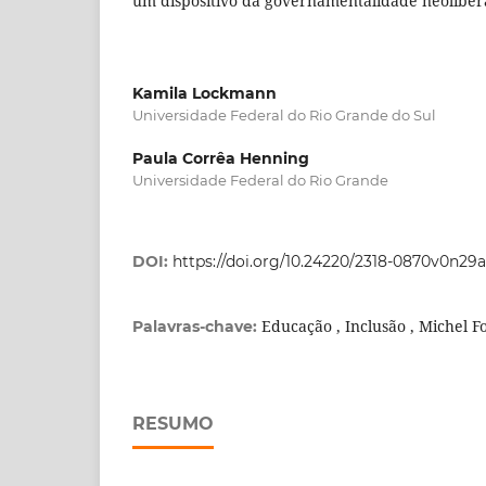
um dispositivo da governamentalidade neoliber
Kamila Lockmann
Universidade Federal do Rio Grande do Sul
Paula Corrêa Henning
Universidade Federal do Rio Grande
DOI:
https://doi.org/10.24220/2318-0870v0n29
Educação , Inclusão , Michel F
Palavras-chave:
RESUMO