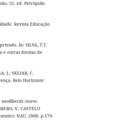
ão. 25. ed. Petrópolis
lidade. Revista Educação
rivado. In: SILVA, T.T.
a e outras formas de
A, J.; SKLIAR, C.
rença. Belo Horizonte:
neoliberal: novos
ARRERO, V.; CASTELO
Janeiro: NAU, 2000. p.179-