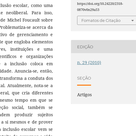
https://doi.org/10.24220/2318-
nclusão escolar, como uma
0870v0n29a53
 neoliberal. Para isso,
s de Michel Foucault sobre
Fomatos de Citação
 Problematiza-se acerca da
tivo de gerenciamento e
ede que engloba elementos
EDIÇÃO
res, instituições e uma
ntíficos e organizações
n. 29 (2010)
e a inclusão coloca em
idade. Anuncia-se, então,
transforma a conduta dos
SEÇÃO
al. Atualmente, nota-se a
eral, que cria diferentes
Artigos
 mesmo tempo em que se
eção social, também se
ndem produzir sujeitos
 a si mesmos e de prover
a inclusão escolar vem se