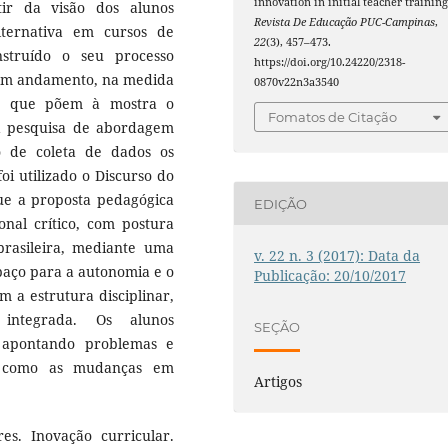
innovation in initial teacher training
tir da visão dos alunos
Revista De Educação PUC-Campinas
,
lternativa em cursos de
22
(3), 457–473.
struído o seu processo
https://doi.org/10.24220/2318-
a em andamento, na medida
0870v22n3a3540
os que põem à mostra o
Fomatos de Citação
a pesquisa de abordagem
o de coleta de dados os
oi utilizado o Discurso do
que a proposta pedagógica
EDIÇÃO
onal crítico, com postura
brasileira, mediante uma
v. 22 n. 3 (2017): Data da
paço para a autonomia e o
Publicação: 20/10/2017
 a estrutura disciplinar,
integrada. Os alunos
SEÇÃO
, apontando problemas e
m como as mudanças em
Artigos
res. Inovação curricular.