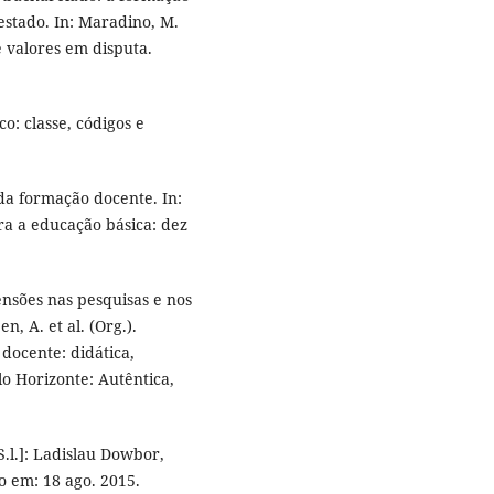
estado. In: Maradino, M.
e valores em disputa.
o: classe, códigos e
da formação docente. In:
ara a educação básica: dez
tensões nas pesquisas e nos
n, A. et al. (Org.).
docente: didática,
o Horizonte: Autêntica,
.l.]: Ladislau Dowbor,
o em: 18 ago. 2015.