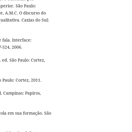
uperior. São Paulo:
re, A.M.C. O discurso do
alitativa. Caxias do Sul:
 fala. Interface:
-524, 2006.
. ed. São Paulo: Cortez,
o Paulo: Cortez, 2011.
l. Campinas: Papiros,
scola em sua formação. São