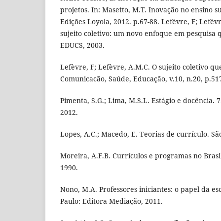
projetos. In: Masetto, M.T. Inovação no ensino s
Edições Loyola, 2012. p.67-88. Lefèvre, F; Lefèv
sujeito coletivo: um novo enfoque em pesquisa qu
EDUCS, 2003.
Lefèvre, F; Lefèvre, A.M.C. O sujeito coletivo que
Comunicacão, Saúde, Educação, v.10, n.20, p.517
Pimenta, S.G.; Lima, M.S.L. Estágio e docência. 7
2012.
Lopes, A.C.; Macedo, E. Teorias de currículo. Sã
Moreira, A.F.B. Currículos e programas no Brasi
1990.
Nono, M.A. Professores iniciantes: o papel da e
Paulo: Editora Mediação, 2011.