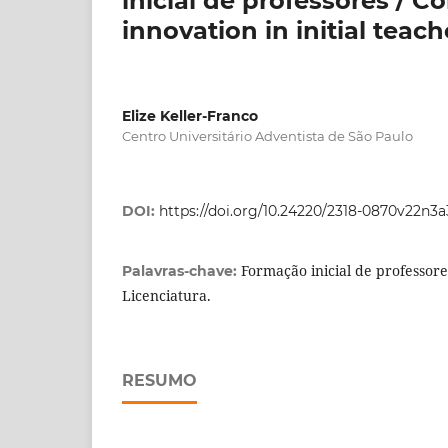
inicial de professores / C
innovation in initial teach
Elize Keller-Franco
Centro Universitário Adventista de São Paulo
DOI:
https://doi.org/10.24220/2318-0870v22n3
Formação inicial de professore
Palavras-chave:
Licenciatura.
RESUMO