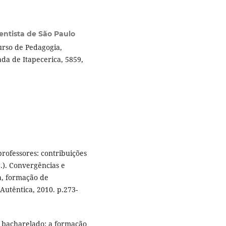
entista de São Paulo
urso de Pedagogia,
a de Itapecerica, 5859,
rofessores: contribuições
g.). Convergências e
a, formação de
Autêntica, 2010. p.273-
 o bacharelado: a formação