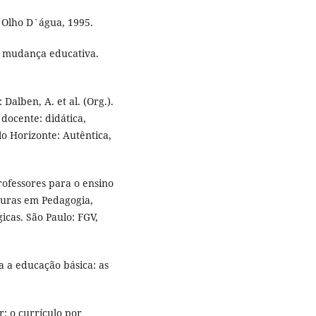
: Olho D`água, 1995.
a mudança educativa.
Dalben, A. et al. (Org.).
docente: didática,
o Horizonte: Autêntica,
rofessores para o ensino
aturas em Pedagogia,
icas. São Paulo: FGV,
ra a educação básica: as
: o currículo por