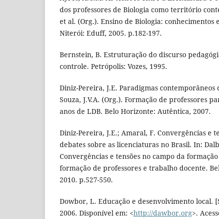
dos professores de Biologia como território cont
et al. (Org.). Ensino de Biologia: conhecimentos 
Niterói: Eduff, 2005. p.182-197.
Bernstein, B. Estruturação do discurso pedagógic
controle. Petrópolis: Vozes, 1995.
Diniz-Pereira, J.E. Paradigmas contemporâneos 
Souza, J.V.A. (Org.). Formação de professores p
anos de LDB. Belo Horizonte: Autêntica, 2007.
Diniz-Pereira, J.E.; Amaral, F. Convergências e 
debates sobre as licenciaturas no Brasil. In: Dalbe
Convergências e tensões no campo da formação 
formação de professores e trabalho docente. Bel
2010. p.527-550.
Dowbor, L. Educação e desenvolvimento local. [S
2006. Disponível em: <
http://dawbor.org
>. Acess