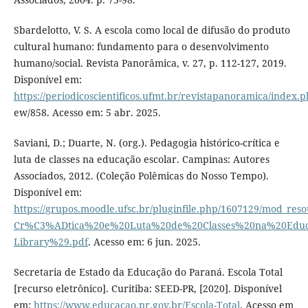
Sbardelotto, V. S. A escola como local de difusão do produto
cultural humano: fundamento para o desenvolvimento
humano/social. Revista Panorâmica, v. 27, p. 112-127, 2019.
Disponível em:
https://periodicoscientificos.ufmt.br/revistapanoramica/index.p
ew/858. Acesso em: 5 abr. 2025.
Saviani, D.; Duarte, N. (org.). Pedagogia histórico-crítica e
luta de classes na educação escolar. Campinas: Autores
Associados, 2012. (Coleção Polêmicas do Nosso Tempo).
Disponível em:
https://grupos.moodle.ufsc.br/pluginfile.php/1607129/mod_re
Cr%C3%ADtica%20e%20Luta%20de%20Classes%20na%20Edu
Library%29.pdf
. Acesso em: 6 jun. 2025.
Secretaria de Estado da Educação do Paraná. Escola Total
[recurso eletrônico]. Curitiba: SEED-PR, [2020]. Disponível
em:
https://www.educacao.pr.gov.br/Escola-Total
. Acesso em