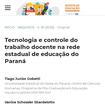
INÍCIO
/
ARQUIVOS
/
V. 30 (2025)
/
Original
Tecnologia e controle do
trabalho docente na rede
estadual de educação do
Paraná
Tiago Junior Gobetti
Universidade Estadual do Oeste do Paraná, Centro de Ciências
Humanas, Programa de Pós-Graduação em Educação.
https://orcid.org/0009-0008-7839-2047
Vanice Schossler Sbardelotto