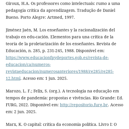
Giroux, H.A. Os professores como intelectuais: rumo a uma
pedagogia crítica da aprendizagem. Tradução de Daniel
Bueno. Porto Alegre: Artmed, 1997.
Jiménez Jaén, M. Los enseñantes y la racionalización del
trabajo en edu-cación. Elementos para una crítica de la
teoría de la proletarización de los enseñantes. Revista de
Educación, n. 285, p. 231-245, 1988. Disponível em:
https://www.educacionfpydeportes.gob.es/revista-de-
educacion/ca/numeros-
revistaeducacion/numerosanteriores/1988/re285/re285-
12.html
. Acesso em: 1 jun. 2025.
Marozo, L. F.; Felix, S. (org.). A tecnologia na educação em
tempos de pandemia: propostas e vivências. Rio Grande: Ed.
FURG, 2022. Disponível em:
http://repositorio.furg.br
. Acesso
em: 2 jun. 2025.
Marx, K. O capital: crítica da economia política. Livro I: O