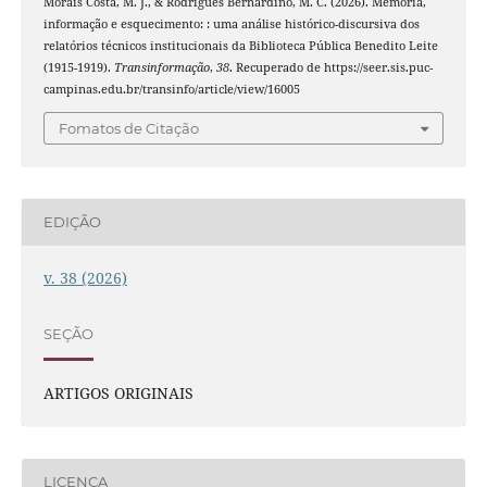
Morais Costa, M. J., & Rodrigues Bernardino, M. C. (2026). Memória,
informação e esquecimento: : uma análise histórico-discursiva dos
relatórios técnicos institucionais da Biblioteca Pública Benedito Leite
(1915-1919).
Transinformação
,
38
. Recuperado de https://seer.sis.puc-
campinas.edu.br/transinfo/article/view/16005
Fomatos de Citação
EDIÇÃO
v. 38 (2026)
SEÇÃO
ARTIGOS ORIGINAIS
LICENÇA