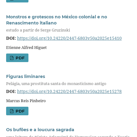
Monstros e grotescos no México colonial e no
Renascimento italiano
estudo a partir de Serge Gruzinski
DOI:
https://doi.org/10.24220/2447-6803v50a2025e15410
Etienne Alfred Higuet
PDF
Figuras liminares
Pelágia, uma prostituta santa do monasticismo antigo
DOI:
https://doi.org/10.24220/2447-6803v50a2025e15278
Marcus Reis Pinheiro
PDF
Os bufões e a loucura sagrada
uma leitura do “Cristo Arlequim” de Harvey Cox segundo a Teoria