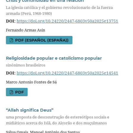
Crisis y continuidad en una relación
La iglesia católica y el gobierno revolucionario de la fuerza
armada (Perú, 1968-1980)
DOI:
https://doi.org/10.24220/2447-6803v50a2025e13751
Fernando Armas Asín
PDF (ESPAÑOL (ESPAÑA))
Religiosidade popular e catolicismo popular
sinônimos brasileiros
DOI:
https://doi.org/10.24220/2447-6803v50a2025e14541
Marco Antonio Fontes de Sá
PDF
“Allah significa Deus”
uma proposta de desconstrução de estereótipos sociais e
midiáticos acerca do Islã, do Alcorão e dos muçulmanos
Sálua Omais, Manoel Antônio dos Santos