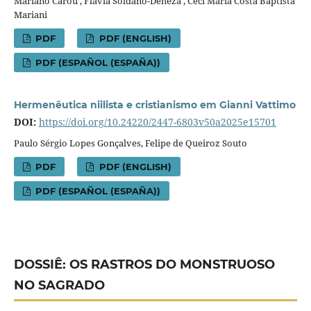
Mariano Carou , Flavia Soldano-Deheza , Ceci Maria Costa Baptista
Mariani
PDF
PDF (ENGLISH)
PDF (ESPAÑOL (ESPAÑA))
Hermenêutica niilista e cristianismo em Gianni Vattimo
DOI:
https://doi.org/10.24220/2447-6803v50a2025e15701
Paulo Sérgio Lopes Gonçalves, Felipe de Queiroz Souto
PDF
PDF (ENGLISH)
PDF (ESPAÑOL (ESPAÑA))
DOSSIÊ: OS RASTROS DO MONSTRUOSO
NO SAGRADO