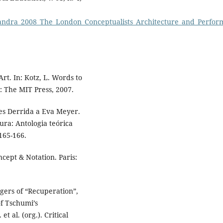
Sandra_2008_The_London_Conceptualists_Architecture_and_Perfor
rt. In: Kotz, L. Words to
: The MIT Press, 2007.
ues Derrida a Eva Meyer.
ura: Antologia teórica
 165-166.
cept & Notation. Paris:
ngers of “Recuperation”,
f Tschumi’s
t al. (org.). Critical