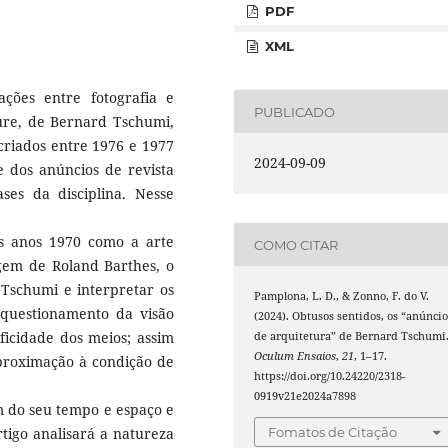
PDF
XML
ações entre fotografia e
PUBLICADO
ure, de Bernard Tschumi,
criados entre 1976 e 1977
2024-09-09
e dos anúncios de revista
ses da disciplina. Nesse
s anos 1970 como a arte
COMO CITAR
agem de Roland Barthes, o
 Tschumi e interpretar os
Pamplona, L. D., & Zonno, F. do V.
 questionamento da visão
(2024). Obtusos sentidos, os “anúncio
ficidade dos meios; assim
de arquitetura” de Bernard Tschumi
Oculum Ensaios
,
21
, 1–17.
proximação à condição de
https://doi.org/10.24220/2318-
0919v21e2024a7898
m do seu tempo e espaço e
Fomatos de Citação
rtigo analisará a natureza