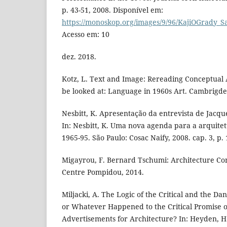
p. 43-51, 2008. Disponível em:
https://monoskop.org/images/9/96/KajiOGrady_
Acesso em: 10
dez. 2018.
Kotz, L. Text and Image: Rereading Conceptual A
be looked at: Language in 1960s Art. Cambrigde
Nesbitt, K. Apresentação da entrevista de Jacq
In: Nesbitt, K. Uma nova agenda para a arquitet
1965-95. São Paulo: Cosac Naify, 2008. cap. 3, p.
Migayrou, F. Bernard Tschumi: Architecture Con
Centre Pompidou, 2014.
Miljacki, A. The Logic of the Critical and the Da
or Whatever Happened to the Critical Promise o
Advertisements for Architecture? In: Heyden, H. e