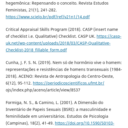
hegemônica: Repensando o conceito. Revista Estudos
Feministas, 21(1), 241-282.
https://www.scielo.br/pdf/ref/v21n1/14.pdf
Critical Appraisal Skills Program (2018). CASP (insert name
of checklist i.e. Qualitative) Checklist. CASP UK.
https://casp-
uk.net/wp-content/uploads/2018/03/CASP-Qualitative-
Checklist-2018_fillable_form.pdf
Cunha, J. F. S. N. (2019). Nem só de hormônio vive o homem:
representações e resistências de homens transexuais (1984-
2018). ACENO: Revista de Antropologia do Centro-Oeste,
6(12), 95-112.
https://periodicoscientificos.ufmt.br/
ojs/index.php/aceno/article/view/8537
Formiga, N. S., & Camino, L. (2001). A Dimensão do
Inventário de Papeis Sexuais (BSRI): a masculinidade e
feminilidade em universitários. Estudos de Psicologia
(Campinas), 18(2), 41-49.
https://doi.org/10.1590/S0103-