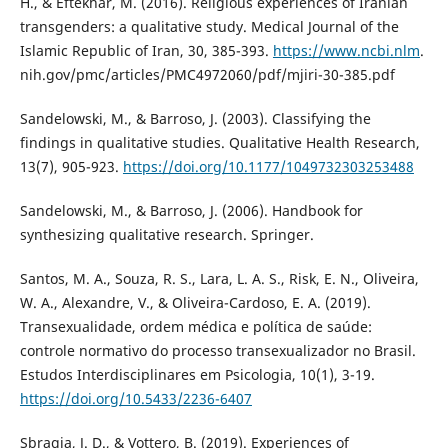
H., & Eftekhar, M. (2016). Religious experiences of Iranian
transgenders: a qualitative study. Medical Journal of the
Islamic Republic of Iran, 30, 385-393.
https://www.ncbi.nlm
.
nih.gov/pmc/articles/PMC4972060/pdf/mjiri-30-385.pdf
Sandelowski, M., & Barroso, J. (2003). Classifying the
findings in qualitative studies. Qualitative Health Research,
13(7), 905-923.
https://doi.org/10.1177/1049732303253488
Sandelowski, M., & Barroso, J. (2006). Handbook for
synthesizing qualitative research. Springer.
Santos, M. A., Souza, R. S., Lara, L. A. S., Risk, E. N., Oliveira,
W. A., Alexandre, V., & Oliveira-Cardoso, E. A. (2019).
Transexualidade, ordem médica e política de saúde:
controle normativo do processo transexualizador no Brasil.
Estudos Interdisciplinares em Psicologia, 10(1), 3-19.
https://doi.org/10.5433/2236-6407
Sbragia, J. D., & Vottero, B. (2019). Experiences of