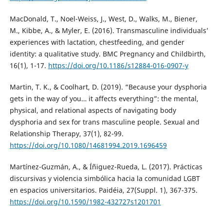
MacDonald, T., Noel-Weiss, J., West, D., Walks, M., Biener,
M., Kibbe, A., & Myler, E. (2016). Transmasculine individuals’
experiences with lactation, chestfeeding, and gender
identity: a qualitative study. BMC Pregnancy and Childbirth,
16(1), 1-17.
https://doi.org/10.1186/s12884-016-0907-y
Martin, T. K., & Coolhart, D. (2019). “Because your dysphoria
gets in the way of you… it affects everything”: the mental,
physical, and relational aspects of navigating body
dysphoria and sex for trans masculine people. Sexual and
Relationship Therapy, 37(1), 82-99.
https://doi.org/10.1080/14681994.2019.1696459
Martínez-Guzmán, A., & Íñiguez-Rueda, L. (2017). Prácticas
discursivas y violencia simbólica hacia la comunidad LGBT
en espacios universitarios. Paidéia, 27(Suppl. 1), 367-375.
https://doi.org/10.1590/1982-432727s1201701