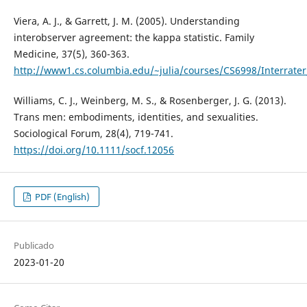
Viera, A. J., & Garrett, J. M. (2005). Understanding
interobserver agreement: the kappa statistic. Family
Medicine, 37(5), 360-363.
http://www1.cs.columbia.edu/~julia/courses/CS6998/Interrater
Williams, C. J., Weinberg, M. S., & Rosenberger, J. G. (2013).
Trans men: embodiments, identities, and sexualities.
Sociological Forum, 28(4), 719-741.
https://doi.org/10.1111/socf.12056
PDF (English)
Publicado
2023-01-20