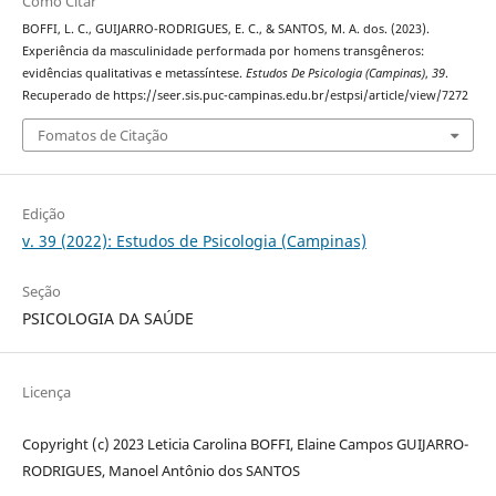
Como Citar
BOFFI, L. C., GUIJARRO-RODRIGUES, E. C., & SANTOS, M. A. dos. (2023).
Experiência da masculinidade performada por homens transgêneros:
evidências qualitativas e metassíntese.
Estudos De Psicologia (Campinas)
,
39
.
Recuperado de https://seer.sis.puc-campinas.edu.br/estpsi/article/view/7272
Fomatos de Citação
Edição
v. 39 (2022): Estudos de Psicologia (Campinas)
Seção
PSICOLOGIA DA SAÚDE
Licença
Copyright (c) 2023 Leticia Carolina BOFFI, Elaine Campos GUIJARRO-
RODRIGUES, Manoel Antônio dos SANTOS