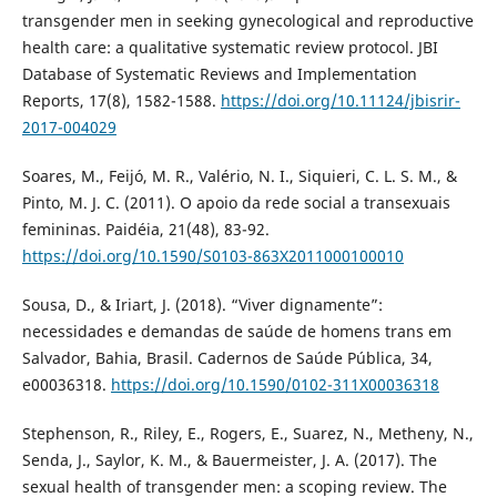
transgender men in seeking gynecological and reproductive
health care: a qualitative systematic review protocol. JBI
Database of Systematic Reviews and Implementation
Reports, 17(8), 1582-1588.
https://doi.org/10.11124/jbisrir-
2017-004029
Soares, M., Feijó, M. R., Valério, N. I., Siquieri, C. L. S. M., &
Pinto, M. J. C. (2011). O apoio da rede social a transexuais
femininas. Paidéia, 21(48), 83-92.
https://doi.org/10.1590/S0103-863X2011000100010
Sousa, D., & Iriart, J. (2018). “Viver dignamente”:
necessidades e demandas de saúde de homens trans em
Salvador, Bahia, Brasil. Cadernos de Saúde Pública, 34,
e00036318.
https://doi.org/10.1590/0102-311X00036318
Stephenson, R., Riley, E., Rogers, E., Suarez, N., Metheny, N.,
Senda, J., Saylor, K. M., & Bauermeister, J. A. (2017). The
sexual health of transgender men: a scoping review. The