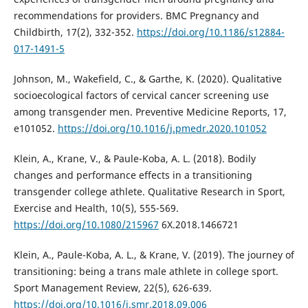
recommendations for providers. BMC Pregnancy and
Childbirth, 17(2), 332-352.
https://doi.org/10.1186/s12884-
017-1491-5
Johnson, M., Wakefield, C., & Garthe, K. (2020). Qualitative
socioecological factors of cervical cancer screening use
among transgender men. Preventive Medicine Reports, 17,
e101052.
https://doi.org/10.1016/j.pmedr.2020.101052
Klein, A., Krane, V., & Paule-Koba, A. L. (2018). Bodily
changes and performance effects in a transitioning
transgender college athlete. Qualitative Research in Sport,
Exercise and Health, 10(5), 555-569.
https://doi.org/10.1080/215967
6X.2018.1466721
Klein, A., Paule-Koba, A. L., & Krane, V. (2019). The journey of
transitioning: being a trans male athlete in college sport.
Sport Management Review, 22(5), 626-639.
https://doi.org/10.1016/j.smr.2018.09.006