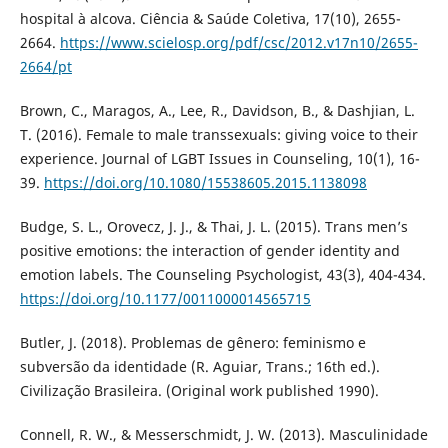
hospital à alcova. Ciência & Saúde Coletiva, 17(10), 2655-
2664.
https://www.scielosp.org/pdf/csc/2012.v17n10/2655-
2664/pt
Brown, C., Maragos, A., Lee, R., Davidson, B., & Dashjian, L.
T. (2016). Female to male transsexuals: giving voice to their
experience. Journal of LGBT Issues in Counseling, 10(1), 16-
39.
https://doi.org/10.1080/15538605.2015.1138098
Budge, S. L., Orovecz, J. J., & Thai, J. L. (2015). Trans men’s
positive emotions: the interaction of gender identity and
emotion labels. The Counseling Psychologist, 43(3), 404-434.
https://doi.org/10.1177/0011000014565715
Butler, J. (2018). Problemas de gênero: feminismo e
subversão da identidade (R. Aguiar, Trans.; 16th ed.).
Civilização Brasileira. (Original work published 1990).
Connell, R. W., & Messerschmidt, J. W. (2013). Masculinidade