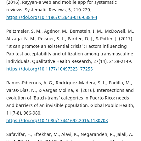
(2016). Rayyan-a web and mobile app for systematic
reviews. Systematic Reviews, 5, 210-220.
https://doi.org/10.1186/s13643-016-0384-4
Peitzmeier, S. M., Agénor, M., Bernstein, I. M., McDowell, M.,
Alizaga, N. M., Reisner, S. L., Pardee, D. J., & Potter, J. (2017).
“It can promote an existential crisis”: Factors influencing
Pap test acceptability and utilization among transmasculine
individuals. Qualitative Health Research, 27(14), 2138-2149.
https://doi.org/10.1177/10497323177255
Ramos-Pibernus, A. G., Rodríguez-Madera, S. L., Padilla, M.,
Varas-Díaz, N., & Vargas Molina, R. (2016). Intersections and
evolution of ‘Butch-trans’ categories in Puerto Rico: needs
and barriers of an invisible population. Global Public Health,
11(7-8), 966-980.
https://doi.org/10.1080/17441692.2016.1180703
Safavifar, F., Eftekhar, M., Alavi, K., Negarandeh, R., Jalali, A.