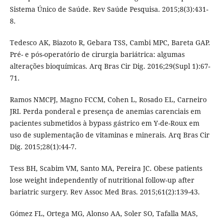
Sistema Único de Saúde. Rev Saúde Pesquisa. 2015;8(3):431-
8.
Tedesco AK, Biazoto R, Gebara TSS, Cambi MPC, Bareta GAP.
Pré- e pós-operatório de cirurgia bariátrica: algumas
alterações bioquímicas. Arq Bras Cir Dig. 2016;29(Supl 1):67-
71.
Ramos NMCPJ, Magno FCCM, Cohen L, Rosado EL, Carneiro
JRI. Perda ponderal e presença de anemias carenciais em
pacientes submetidos à bypass gástrico em Y-de-Roux em
uso de suplementação de vitaminas e minerais. Arq Bras Cir
Dig. 2015;28(1):44-7.
Tess BH, Scabim VM, Santo MA, Pereira JC. Obese patients
lose weight independently of nutritional follow-up after
bariatric surgery. Rev Assoc Med Bras. 2015;61(2):139-43.
Gómez FL, Ortega MG, Alonso AA, Soler SO, Tafalla MAS,