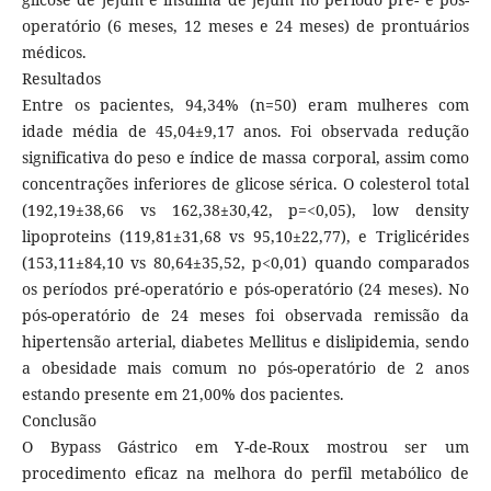
operatório (6 meses, 12 meses e 24 meses) de prontuários
médicos.
Resultados
Entre os pacientes, 94,34% (n=50) eram mulheres com
idade média de 45,04±9,17 anos. Foi observada redução
significativa do peso e índice de massa corporal, assim como
concentrações inferiores de glicose sérica. O colesterol total
(192,19±38,66 vs 162,38±30,42, p=<0,05), low density
lipoproteins (119,81±31,68 vs 95,10±22,77), e Triglicérides
(153,11±84,10 vs 80,64±35,52, p<0,01) quando comparados
os períodos pré-operatório e pós-operatório (24 meses). No
pós-operatório de 24 meses foi observada remissão da
hipertensão arterial, diabetes Mellitus e dislipidemia, sendo
a obesidade mais comum no pós-operatório de 2 anos
estando presente em 21,00% dos pacientes.
Conclusão
O Bypass Gástrico em Y-de-Roux mostrou ser um
procedimento eficaz na melhora do perfil metabólico de