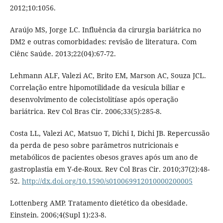
2012;10:1056.
Araújo MS, Jorge LC. Influência da cirurgia bariátrica no
DM2 e outras comorbidades: revisão de literatura. Com
Ciênc Saúde. 2013;22(04):67-72.
Lehmann ALF, Valezi AC, Brito EM, Marson AC, Souza JCL.
Correlação entre hipomotilidade da vesícula biliar e
desenvolvimento de colecistolitíase após operação
bariátrica. Rev Col Bras Cir. 2006;33(5):285-8.
Costa LL, Valezi AC, Matsuo T, Dichi I, Dichi JB. Repercussão
da perda de peso sobre parâmetros nutricionais e
metabólicos de pacientes obesos graves após um ano de
gastroplastia em Y-de-Roux. Rev Col Bras Cir. 2010;37(2):48-
52.
http://dx.doi.org/10.1590/s010069912010000200005
Lottenberg AMP. Tratamento dietético da obesidade.
Einstein. 2006;4(Supl 1):23-8.