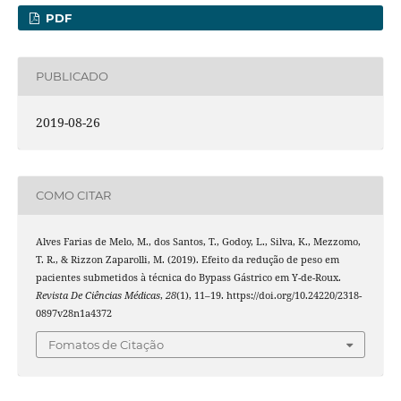
PDF
PUBLICADO
2019-08-26
COMO CITAR
Alves Farias de Melo, M., dos Santos, T., Godoy, L., Silva, K., Mezzomo,
T. R., & Rizzon Zaparolli, M. (2019). Efeito da redução de peso em
pacientes submetidos à técnica do Bypass Gástrico em Y-de-Roux.
Revista De Ciências Médicas
,
28
(1), 11–19. https://doi.org/10.24220/2318-
0897v28n1a4372
Fomatos de Citação