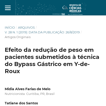
INÍCIO
/
ARQUIVOS
/
V. 28 N. 1 (2019): DATA DA PUBLICAÇÃO: 26/8/2019
/
Artigos Originais
Efeito da redução de peso em
pacientes submetidos à técnica
do Bypass Gástrico em Y-de-
Roux
Midia Alves Farias de Melo
Nutricionista. Curitiba, PR, Brasil
Tatiane dos Santos