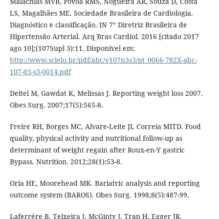
Malachias MVB, Póvoa RMS, Nogueira AR, Souza D, Costa
LS, Magalhães ME. Sociedade Brasileira de Cardiologia.
Diagnóstico e classificação. IN 7° Diretriz Brasileira de
Hipertensão Arterial. Arq Bras Cardiol. 2016 [citado 2017
ago 10];(107Supl 3):11. Disponível em:
http://www.scielo.br/pdf/abc/v107n3s3/pt_0066-782X-abc-
107-03-s3-0014.pdf
Deitel M, Gawdat K, Melissas J. Reporting weight loss 2007.
Obes Surg. 2007;17(5):565-8.
Freire RH, Borges MC, Alvare-Leite JI, Correia MITD. Food
quality, physical activity and nutritional follow-up as
determinant of weight regain after Roux-en-Y gastric
Bypass. Nutrition. 2012;28(1):53-8.
Oria HE, Moorehead MK. Bariatric analysis and reporting
outcome system (BAROS). Obes Surg. 1998;8(5):487-99.
Laferrére B, Teixeira J, McGinty J, Tran H, Egger JR,