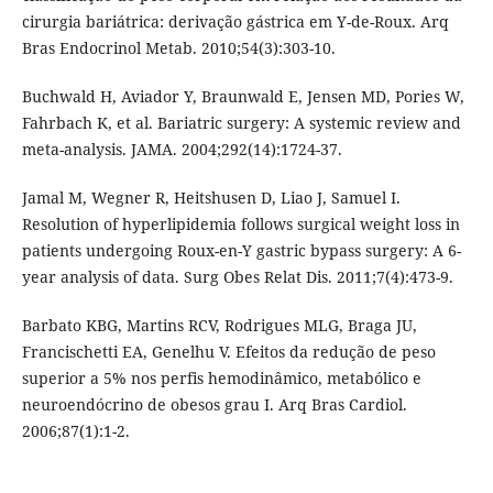
cirurgia bariátrica: derivação gástrica em Y-de-Roux. Arq
Bras Endocrinol Metab. 2010;54(3):303-10.
Buchwald H, Aviador Y, Braunwald E, Jensen MD, Pories W,
Fahrbach K, et al. Bariatric surgery: A systemic review and
meta-analysis. JAMA. 2004;292(14):1724-37.
Jamal M, Wegner R, Heitshusen D, Liao J, Samuel I.
Resolution of hyperlipidemia follows surgical weight loss in
patients undergoing Roux-en-Y gastric bypass surgery: A 6-
year analysis of data. Surg Obes Relat Dis. 2011;7(4):473-9.
Barbato KBG, Martins RCV, Rodrigues MLG, Braga JU,
Francischetti EA, Genelhu V. Efeitos da redução de peso
superior a 5% nos perfis hemodinâmico, metabólico e
neuroendócrino de obesos grau I. Arq Bras Cardiol.
2006;87(1):1-2.