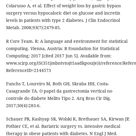
Colarusso A, et al. Effect of weight loss by gastric bypass
surgery versus hypocaloric diet on glucose and incretin
levels in patients with type 2 diabetes. J Clin Endocrinol
Metab. 2008;93(7):2479-85.
R Core Team. R: A language and environment for statistical
computing. Vienna, Austria: R Foundation for Statistical
Computing; 2017 [cited 2017 Jun 5]. Available from:
www.scirp.org/(S(351jmbntvnsjt1aadkposzje))/reference/Refer
ReferenceID=2144573
Funchs T, Loureiro M, Both GH, Skraba HH, Costa-
Casagrande TA. O papel da gastrectomia vertical no
controle do diabete Melito Tipo 2. Arq Bras Cir Dig.
2017;30(4):283-6.
Schauer PR, Kashyap SR, Wolski K, Brethauer SA, Kirwan JP,
Pothier CE, et al. Bariatric surgery vs. intensive medical
therapy in obese patients with diabetes. N Engl J Med.