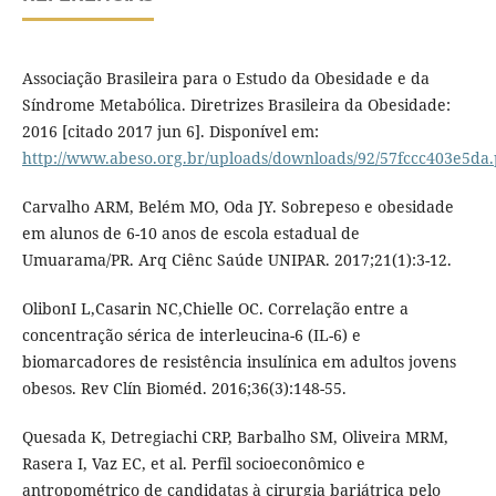
Associação Brasileira para o Estudo da Obesidade e da
Síndrome Metabólica. Diretrizes Brasileira da Obesidade:
2016 [citado 2017 jun 6]. Disponível em:
http://www.abeso.org.br/uploads/downloads/92/57fccc403e5da.
Carvalho ARM, Belém MO, Oda JY. Sobrepeso e obesidade
em alunos de 6-10 anos de escola estadual de
Umuarama/PR. Arq Ciênc Saúde UNIPAR. 2017;21(1):3-12.
OlibonI L,Casarin NC,Chielle OC. Correlação entre a
concentração sérica de interleucina-6 (IL-6) e
biomarcadores de resistência insulínica em adultos jovens
obesos. Rev Clín Bioméd. 2016;36(3):148-55.
Quesada K, Detregiachi CRP, Barbalho SM, Oliveira MRM,
Rasera I, Vaz EC, et al. Perfil socioeconômico e
antropométrico de candidatas à cirurgia bariátrica pelo