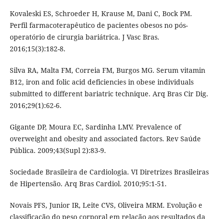
Kovaleski ES, Schroeder H, Krause M, Dani C, Bock PM.
Perfil farmacoterapêutico de pacientes obesos no pós-
operatório de cirurgia bariátrica. J Vasc Bras.
2016;15(3):182-8.
Silva RA, Malta FM, Correia FM, Burgos MG. Serum vitamin
B12, iron and folic acid deficiencies in obese individuals
submitted to different bariatric technique. Arq Bras Cir Dig.
2016;29(1):62-6.
Gigante DP, Moura EC, Sardinha LMV. Prevalence of
overweight and obesity and associated factors. Rev Saúde
Pública. 2009;43(Supl 2):83-9.
Sociedade Brasileira de Cardiologia. VI Diretrizes Brasileiras
de Hipertensão. Arq Bras Cardiol. 2010;95:1-51.
Novais PFS, Junior IR, Leite CVS, Oliveira MRM. Evolução e
classificação do peso corporal em relação aos resultados da