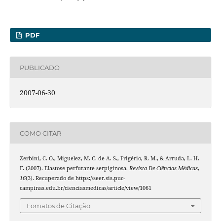
PDF
PUBLICADO
2007-06-30
COMO CITAR
Zerbini, C. O., Miguelez, M. C. de A. S., Frigério, R. M., & Arruda, L. H.
F. (2007). Elastose perfurante serpiginosa.
Revista De Ciências Médicas
,
16
(3). Recuperado de https://seer.sis.puc-
campinas.edu.br/cienciasmedicas/article/view/1061
Fomatos de Citação