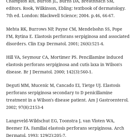
Champion RH, Burton JL, Burns DA, Breathnach SM,
editors. Rook, Wilkinson, Ebling: textbook of dermatology.
7th ed. London: Blackwell Science; 2004. p.46, 66-67.
Mehta RK, Burrows NP, Payne CM, Mendelsohn SS, Pope
FM, Rytina E. Elastosis perforans serpiginosa and associated
disorders. Clin Exp Dermatol. 2001; 26(6):521-4.
Hill VA, Seymour CA, Mortimer PS. Pencillamine­ induced
elastosis perforans serpiginosa and cutis laxa in Wilson's
disease. Br J Dermatol. 2000; 142(3):560-1.
Deguti MM, Mucenic M, Cancado EI, Tietge UJ. Elastosis
perforans serpiginosa secondary to D­ penicillamine
treatment in a Wilson's disease patient. Am J Gastroenterol.
2002; 97(8):2153-4
Langeveld-Wildschut EG, Toonstra J, van Vloten WA,
Beemer FA. Familiai elastosis perforans serpiginosa. Arch
Dermatol. 1993; 129(2):205-7.