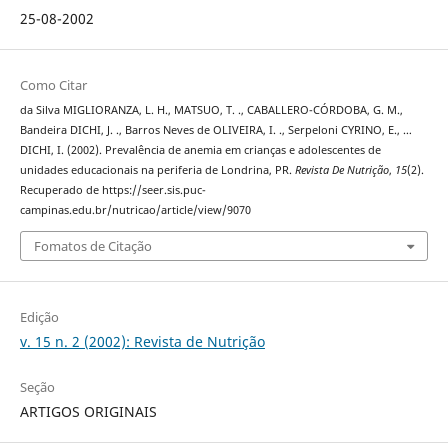
25-08-2002
Como Citar
da Silva MIGLIORANZA, L. H., MATSUO, T. ., CABALLERO-CÓRDOBA, G. M.,
Bandeira DICHI, J. ., Barros Neves de OLIVEIRA, I. ., Serpeloni CYRINO, E., …
DICHI, I. (2002). Prevalência de anemia em crianças e adolescentes de
unidades educacionais na periferia de Londrina, PR.
Revista De Nutrição
,
15
(2).
Recuperado de https://seer.sis.puc-
campinas.edu.br/nutricao/article/view/9070
Fomatos de Citação
Edição
v. 15 n. 2 (2002): Revista de Nutrição
Seção
ARTIGOS ORIGINAIS