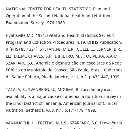
NATIONAL CENTER FOR HEALTH STATISTICS. Plan and
Operation of the Second National Health and Nutrition
Examination Survey 1976-1980.
Hyattsville MD, 1981. (Vital and Health Statistics Series 1:
Program and Collection Procedures, n.19, DHHS Publication,
n.(PHS) 85.1321). STEFANINI, M.L.R., COLLI, C., LERNER, B.R.,
LEI, D.L.M., CHAVES, S.P., DIPIETRO, M.S., OLIVEIRA, A.A.M.,
SZARFARC, S.C. Anemia e desnutrição em escolares da Rede
Pública do Município de Osasco, São Paulo, Brasil. Cadernos
de Saúde Pública, Rio de Janeiro, v.11, n.3, p.439-447, 1995.
TATALA, S., SVANBERG, U., MDUMA, B. Low dietary iron
availability is a major cause of anemia: a nutrition survey in
the Lindi District of Tanzania. American Journal of Clinical
Nutrition, Bethesda, v.68, n.1, p.171-178, 1998.
VANNUCCHI, H., FREITAS, M.L.S., SZARFARC, S.C. Prevalência