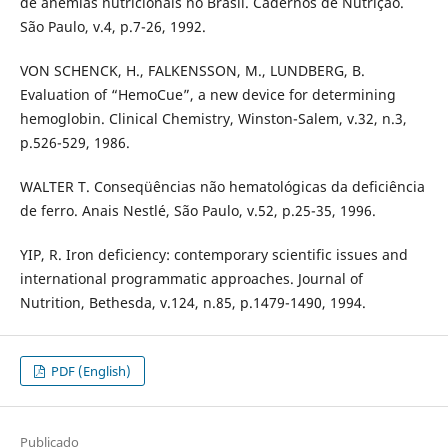
de anemias nutricionais no Brasil. Cadernos de Nutrição.
São Paulo, v.4, p.7-26, 1992.
VON SCHENCK, H., FALKENSSON, M., LUNDBERG, B.
Evaluation of “HemoCue”, a new device for determining
hemoglobin. Clinical Chemistry, Winston-Salem, v.32, n.3,
p.526-529, 1986.
WALTER T. Conseqüências não hematológicas da deficiência
de ferro. Anais Nestlé, São Paulo, v.52, p.25-35, 1996.
YIP, R. Iron deficiency: contemporary scientific issues and
international programmatic approaches. Journal of
Nutrition, Bethesda, v.124, n.85, p.1479-1490, 1994.
PDF (English)
Publicado