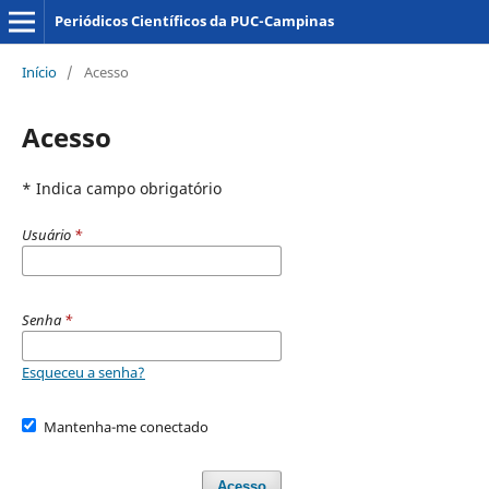
Periódicos Científicos da PUC-Campinas
Início
/
Acesso
Acesso
* Indica campo obrigatório
Usuário
*
Senha
*
Esqueceu a senha?
Mantenha-me conectado
Acesso