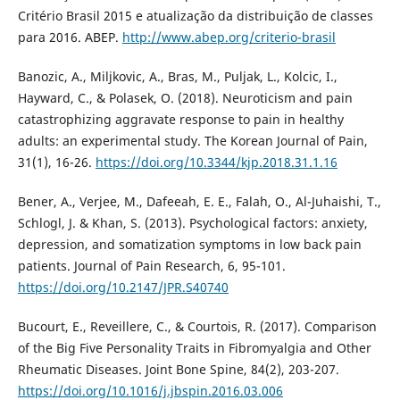
Critério Brasil 2015 e atualização da distribuição de classes
para 2016. ABEP.
http://www.abep.org/criterio-brasil
Banozic, A., Miljkovic, A., Bras, M., Puljak, L., Kolcic, I.,
Hayward, C., & Polasek, O. (2018). Neuroticism and pain
catastrophizing aggravate response to pain in healthy
adults: an experimental study. The Korean Journal of Pain,
31(1), 16-26.
https://doi.org/10.3344/kjp.2018.31.1.16
Bener, A., Verjee, M., Dafeeah, E. E., Falah, O., Al-Juhaishi, T.,
Schlogl, J. & Khan, S. (2013). Psychological factors: anxiety,
depression, and somatization symptoms in low back pain
patients. Journal of Pain Research, 6, 95-101.
https://doi.org/10.2147/JPR.S40740
Bucourt, E., Reveillere, C., & Courtois, R. (2017). Comparison
of the Big Five Personality Traits in Fibromyalgia and Other
Rheumatic Diseases. Joint Bone Spine, 84(2), 203-207.
https://doi.org/10.1016/j.jbspin.2016.03.006