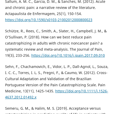
Sallum, A. M. C., Garcia, D. M., & Sanches, M. (2012). Acute
and chronic pain: a narrative review of the literature.
Actapaulista de Enfermagem, 25(1), 150-154.
https://doi.org/10.1590/s0103-21002012000800023
Schütze, R., Rees, C., Smith, A., Slater, H., Campbell, J. M., &
O’Sullivan, P. (2018). How can we best reduce pain
catastrophizing in adults with chronic noncancer pain? a
systematic review and meta-analysis. The Journal of Pain,
19(3), 233-256.
https://doi.org/10.1016/j.jpain.2017.09.010
Sehn, F., Chachamovich, E., Vidor, L. P., Dall-Agnol, L., Souza,
I. C. C., Torres, I. L. S., Fregni, F., & Caumo, W. (2012). Cross-
Cultural Adaptation and Validation of the Brazilian
Portuguese Version of the Pain Catastrophizing Scale. Pain
Medicine, 13(11), 1425-1435.
https://doi.org/10.1111/j.1526-
4637.2012.01492.x
Semeru, G. M., & Halim, M. S. (2019). Acceptance versus