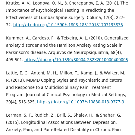
Krutko, A. V., Leonova, O. N., & Cherepanov, E. A. (2018). The
Importance of Psychological Testing in Predicting the
Effectiveness of Lumbar Spine Surgery. Coluna, 17(3), 227-
32.
http://dx.doi.org/10.1590/s1808-185120181703193836
Kummer, A., Cardoso, F., & Teixeira, A. L. (2010). Generalized
anxiety disorder and the Hamilton Anxiety Rating Scale in
Parkinson’s disease. Arquivos de Neuropsiquiatria, 68(4),
495-501.
https://doi.org/10.1590/S0004-282X2010000400005
Lattie, E. G., Antoni, M. H., Millon, T., Kamp, J., & Walker, M.
R. (2013). MBMD Coping Styles and Psychiatric Indicators
and Response to a Multidisciplinary Pain Treatment
Program. Journal of Clinical Psychology in Medical Settings,
20(4), 515-525.
https://doi.org/10.1007/s10880-013-9377-9
Lerman, S. F., Rudich, Z., Brill, S., Shalev, H., & Shahar, G.
(2015). Longitudinal Associations Between Depression,
Anxiety, Pain, and Pain-Related Disability in Chronic Pain