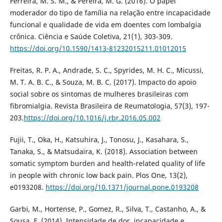
Ferreira, M. S. M., & Pereira, M. G. (2016). O papel
moderador do tipo de família na relação entre incapacidade
funcional e qualidade de vida em doentes com lombalgia
crônica. Ciência e Saúde Coletiva, 21(1), 303-309.
https://doi.org/10.1590/1413-81232015211.01012015
Freitas, R. P. A., Andrade, S. C., Spyrides, M. H. C., Micussi,
M. T. A. B. C., & Souza, M. B. C. (2017). Impacto do apoio
social sobre os sintomas de mulheres brasileiras com
fibromialgia. Revista Brasileira de Reumatologia, 57(3), 197-
203.
https://doi.org/10.1016/j.rbr.2016.05.002
Fujii, T., Oka, H., Katsuhira, J., Tonosu, J., Kasahara, S.,
Tanaka, S., & Matsudaira, K. (2018). Association between
somatic symptom burden and health-related quality of life
in people with chronic low back pain. Plos One, 13(2),
e0193208.
https://doi.org/10.1371/journal.pone.0193208
Garbi, M., Hortense, P., Gomez, R., Silva, T., Castanho, A., &
Sousa, F. (2014). Intensidade de dor, incapacidade e