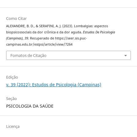
Como Citar
ALEXANDRE, B. D., & SERAFINI, A. J. (2023). Lombalgias: aspectos
biopsicossociais da dor crônica e da dor aguda.
Estudos De Psicologia
(Campinas)
,
39
. Recuperado de https://seer.sis.puc-
campinas.edu.br/estpsi/article/view/7264
Fomatos de Citação
Edição
v. 39 (2022): Estudos de Psicologia (Campinas)
Seção
PSICOLOGIA DA SAÚDE
Licença