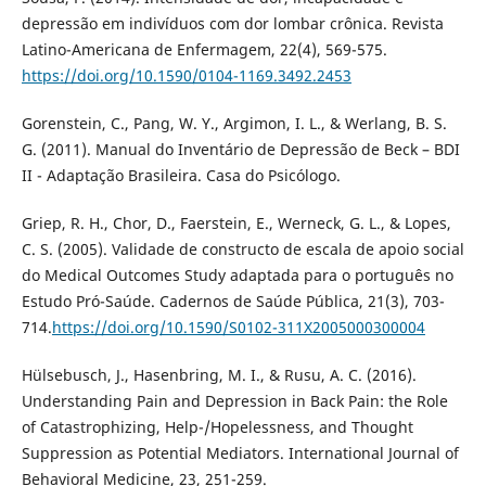
depressão em indivíduos com dor lombar crônica. Revista
Latino-Americana de Enfermagem, 22(4), 569-575.
https://doi.org/10.1590/0104-1169.3492.2453
Gorenstein, C., Pang, W. Y., Argimon, I. L., & Werlang, B. S.
G. (2011). Manual do Inventário de Depressão de Beck – BDI
II - Adaptação Brasileira. Casa do Psicólogo.
Griep, R. H., Chor, D., Faerstein, E., Werneck, G. L., & Lopes,
C. S. (2005). Validade de constructo de escala de apoio social
do Medical Outcomes Study adaptada para o português no
Estudo Pró-Saúde. Cadernos de Saúde Pública, 21(3), 703-
714.
https://doi.org/10.1590/S0102-311X2005000300004
Hülsebusch, J., Hasenbring, M. I., & Rusu, A. C. (2016).
Understanding Pain and Depression in Back Pain: the Role
of Catastrophizing, Help-/Hopelessness, and Thought
Suppression as Potential Mediators. International Journal of
Behavioral Medicine, 23, 251-259.