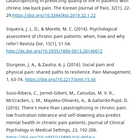
catastrophizing in predicting quality of life in patients with
chronic low back pain. The Korean Journal of Pain, 32(1), 22-
29.
https://doi.org/10.3344/kjp.2019.32.1.22
Siqueira, J. L. D., & Morete, M. C. (2014). Psychological
assessment of chronic pain patients: when, how and why
refer? Revista Dor, 15(1), 51-54.
http://dx.doi.org/10.5935/1806-0013.20140012
Sturgeon, J. A., & Zautra, A. J. (2016). Social pain and
physical pain: shared paths to resilience. Pain Management,
1, 63-74.
https://doi.org/10.2217/pmt.15.56
Suso-Ribera, C., Jornet-Gibert, M., Canudas, M. V. R.,
McCracken, L. M., Maydeu-Olivares, A., & Gallardo-Pujol, D.
(2016). There’s more than catastrophizing in chronic pain:
low frustration tolerance and self-downing also predict
mental health in chronic pain patients. Journal of Clinical
Psychology in Medical Settings, 23, 192-206.
https://doi.org/10.1007/s10880-016-9454-y