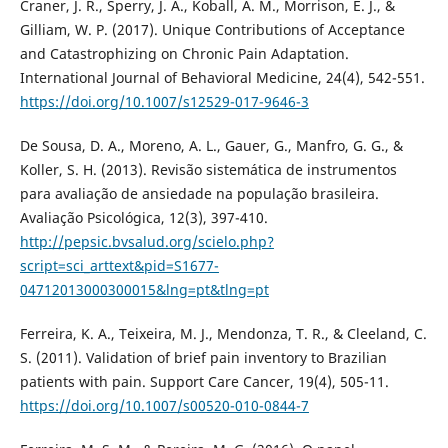
Craner, J. R., Sperry, J. A., Koball, A. M., Morrison, E. J., &
Gilliam, W. P. (2017). Unique Contributions of Acceptance
and Catastrophizing on Chronic Pain Adaptation.
International Journal of Behavioral Medicine, 24(4), 542-551.
https://doi.org/10.1007/s12529-017-9646-3
De Sousa, D. A., Moreno, A. L., Gauer, G., Manfro, G. G., &
Koller, S. H. (2013). Revisão sistemática de instrumentos
para avaliação de ansiedade na população brasileira.
Avaliação Psicológica, 12(3), 397-410.
http://pepsic.bvsalud.org/scielo.php?
script=sci_arttext&pid=S1677-
04712013000300015&lng=pt&tlng=pt
Ferreira, K. A., Teixeira, M. J., Mendonza, T. R., & Cleeland, C.
S. (2011). Validation of brief pain inventory to Brazilian
patients with pain. Support Care Cancer, 19(4), 505-11.
https://doi.org/10.1007/s00520-010-0844-7