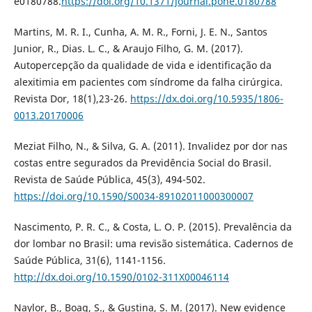
e0180788.
https://doi.org/10.1371/journal.pone.0180788
Martins, M. R. I., Cunha, A. M. R., Forni, J. E. N., Santos
Junior, R., Dias. L. C., & Araujo Filho, G. M. (2017).
Autopercepção da qualidade de vida e identificação da
alexitimia em pacientes com síndrome da falha cirúrgica.
Revista Dor, 18(1),23-26.
https://dx.doi.org/10.5935/1806-
0013.20170006
Meziat Filho, N., & Silva, G. A. (2011). Invalidez por dor nas
costas entre segurados da Previdência Social do Brasil.
Revista de Saúde Pública, 45(3), 494-502.
https://doi.org/10.1590/S0034-89102011000300007
Nascimento, P. R. C., & Costa, L. O. P. (2015). Prevalência da
dor lombar no Brasil: uma revisão sistemática. Cadernos de
Saúde Pública, 31(6), 1141-1156.
http://dx.doi.org/10.1590/0102-311X00046114
Naylor, B., Boag, S., & Gustina, S. M. (2017). New evidence