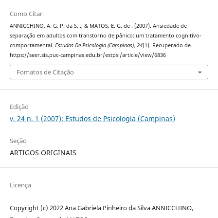
Como Citar
ANNICCHINO, A. G. P. da S. ., & MATOS, E. G. de . (2007). Ansiedade de
separação em adultos com transtorno de pânico: um tratamento cognitivo-
comportamental.
Estudos De Psicologia (Campinas)
,
24
(1). Recuperado de
https://seer.sis.puc-campinas.edu.br/estpsi/article/view/6836
Fomatos de Citação
Edição
v. 24 n. 1 (2007): Estudos de Psicologia (Campinas)
Seção
ARTIGOS ORIGINAIS
Licença
Copyright (c) 2022 Ana Gabriela Pinheiro da Silva ANNICCHINO,