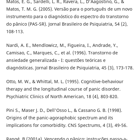
Matos, E. G., Sardelli, L. R., Ravera, L., D'Aagostino, G., &
Matos, T. M. G. (2005). Versão para o português de um novo
instrumento para o diagnóstico do espectro do transtorno
do pânico (PAS-SR). Jornal Brasileiro de Psiquiatria, 54 (2),
108-113.
Nardi, A. E., Mendlowicz, M., Figueira, I., Andrade, Y.,
Camisao, C., Marques, C., et al. (1996). Transtorno de
ansiedade generalizada - I: questões teóricas e
diagnósticas. Jornal Brasileiro de Psiquiatria, 45 (3), 173-178.
Otto, M. W., & Whittal, M. L. (1995). Cognitive-behaviour
therapy and the longitudinal course of panic disorder.
Psychiatric Clinics of North American, 18 (4), 803-820.
Pini S., Maser J. D., Dell'Osso L., & Cassano G. B. (1998).
Origins of the panic-agoraphobic spectrum and its
implications for comorbidity. CNS Spectrums, 4 (3), 49-56.
Rangé, B.(2001a). Vencendo o pânico: instruções passo-a-