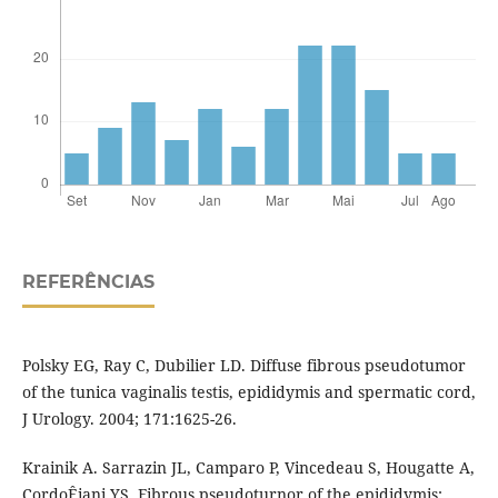
REFERÊNCIAS
Polsky EG, Ray C, Dubilier LD. Diffuse fibrous pseudotumor
of the tunica vaginalis testis, epididymis and spermatic cord,
J Urology. 2004; 171:1625-26.
Krainik A. Sarrazin JL, Camparo P, Vincedeau S, Hougatte A,
CordoÊiani YS. Fibrous pseudoturnor of the epididymis: