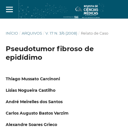
INÍCIO
/
ARQUIVOS
/
V. 17 N. 3/6 (2008)
/
Relato de Caso
Pseudotumor fibroso de
epidídimo
Thiago Mussato Carcinoni
Lísias Nogueira Castilho
André Meirelles dos Santos
Carlos Augusto Bastos Varzim
Alexandre Soares Grieco