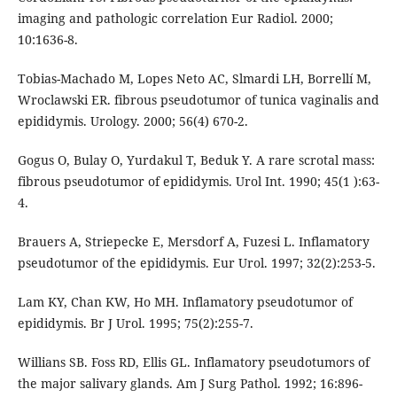
imaging and pathologic correlation Eur Radiol. 2000;
10:1636-8.
Tobias-Machado M, Lopes Neto AC, Slmardi LH, Borrellí M,
Wroclawski ER. fibrous pseudotumor of tunica vaginalis and
epididymis. Urology. 2000; 56(4) 670-2.
Gogus O, Bulay O, Yurdakul T, Beduk Y. A rare scrotal mass:
fibrous pseudotumor of epididymis. Urol Int. 1990; 45(1 ):63-
4.
Brauers A, Striepecke E, Mersdorf A, Fuzesi L. Inflamatory
pseudotumor of the epididymis. Eur Urol. 1997; 32(2):253-5.
Lam KY, Chan KW, Ho MH. Inflamatory pseudotumor of
epididymis. Br J Urol. 1995; 75(2):255-7.
Willians SB. Foss RD, Ellis GL. Inflamatory pseudotumors of
the major salivary glands. Am J Surg Pathol. 1992; 16:896-