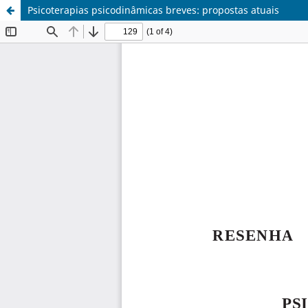
Psicoterapias psicodinâmicas breves: propostas atuais