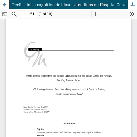
Perfil clínico-cognitivo de idosos atendidos no Hospital Geral de Areias, Recife, Pernambuco