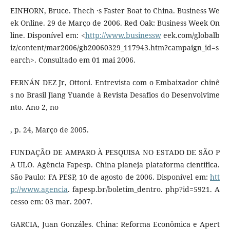
EINHORN, Bruce. Thech ·s Faster Boat to China. Business We
ek Online. 29 de Março de 2006. Red Oak: Business Week On
line. Disponível em: <
http://www.businessw
eek.com/globalb
iz/content/mar2006/gb20060329_117943.htm?campaign_id=s
earch>. Consultado em 01 mai 2006.
FERNÁN DEZ Jr, Ottoni. Entrevista com o Embaixador chinê
s no Brasil Jiang Yuande à Revista Desafios do Desenvolvime
nto. Ano 2, no
, p. 24, Março de 2005.
FUNDAÇÃO DE AMPARO À PESQUISA NO ESTADO DE SÃO P
A ULO. Agência Fapesp. China planeja plataforma científica.
São Paulo: FA PESP, 10 de agosto de 2006. Disponível em:
htt
p://www.agencia
. fapesp.br/boletim_dentro. php?id=5921. A
cesso em: 03 mar. 2007.
GARCIA, Juan Gonzáles. China: Reforma Econômica e Apert