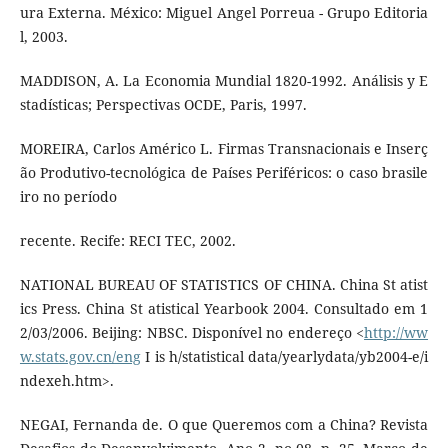
ura Externa. México: Miguel Angel Porreua - Grupo Editoria
l, 2003.
MADDISON, A. La Economia Mundial 1820-1992. Análisis y E
stadísticas; Perspectivas OCDE, Paris, 1997.
MOREIRA, Carlos Américo L. Firmas Transnacionais e Inserç
ão Produtivo-tecnológica de Países Periféricos: o caso brasile
iro no período
recente. Recife: RECI TEC, 2002.
NATIONAL BUREAU OF STATISTICS OF CHINA. China St atist
ics Press. China St atistical Yearbook 2004. Consultado em 1
2/03/2006. Beijing: NBSC. Disponível no endereço <
http://ww
w.stats.gov.cn/eng
I is h/statistical data/yearlydata/yb2004-e/i
ndexeh.htm>.
NEGAI, Fernanda de. O que Queremos com a China? Revista