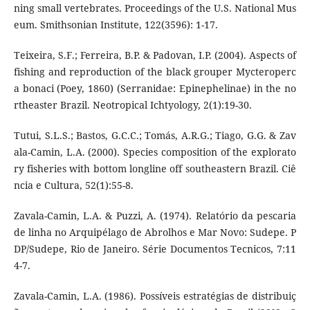
ning small vertebrates. Proceedings of the U.S. National Mus
eum. Smithsonian Institute, 122(3596): 1-17.
Teixeira, S.F.; Ferreira, B.P. & Padovan, I.P. (2004). Aspects of
fishing and reproduction of the black grouper Mycteroperc
a bonaci (Poey, 1860) (Serranidae: Epinephelinae) in the no
rtheaster Brazil. Neotropical Ichtyology, 2(1):19-30.
Tutui, S.L.S.; Bastos, G.C.C.; Tomás, A.R.G.; Tiago, G.G. & Zav
ala-Camin, L.A. (2000). Species composition of the explorato
ry fisheries with bottom longline off southeastern Brazil. Ciê
ncia e Cultura, 52(1):55-8.
Zavala-Camin, L.A. & Puzzi, A. (1974). Relatório da pescaria
de linha no Arquipélago de Abrolhos e Mar Novo: Sudepe. P
DP/Sudepe, Rio de Janeiro. Série Documentos Tecnicos, 7:11
4-7.
Zavala-Camin, L.A. (1986). Possíveis estratégias de distribuiç