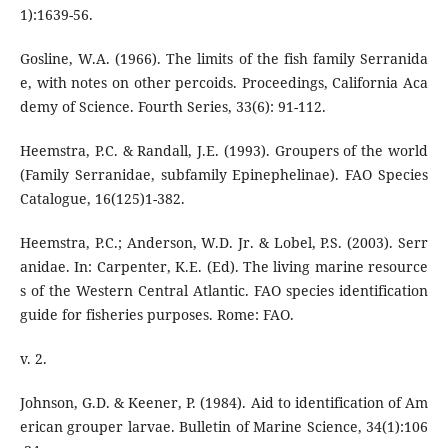
1):1639-56.
Gosline, W.A. (1966). The limits of the fish family Serranida
e, with notes on other percoids. Proceedings, California Aca
demy of Science. Fourth Series, 33(6): 91-112.
Heemstra, P.C. & Randall, J.E. (1993). Groupers of the world
(Family Serranidae, subfamily Epinephelinae). FAO Species
Catalogue, 16(125)1-382.
Heemstra, P.C.; Anderson, W.D. Jr. & Lobel, P.S. (2003). Serr
anidae. In: Carpenter, K.E. (Ed). The living marine resource
s of the Western Central Atlantic. FAO species identification
guide for fisheries purposes. Rome: FAO.
v. 2.
Johnson, G.D. & Keener, P. (1984). Aid to identification of Am
erican grouper larvae. Bulletin of Marine Science, 34(1):106