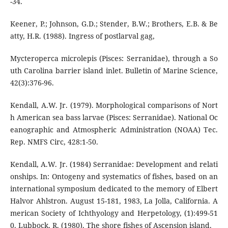
-34.
Keener, P.; Johnson, G.D.; Stender, B.W.; Brothers, E.B. & Be
atty, H.R. (1988). Ingress of postlarval gag,
Mycteroperca microlepis (Pisces: Serranidae), through a So
uth Carolina barrier island inlet. Bulletin of Marine Science,
42(3):376-96.
Kendall, A.W. Jr. (1979). Morphological comparisons of Nort
h American sea bass larvae (Pisces: Serranidae). National Oc
eanographic and Atmospheric Administration (NOAA) Tec.
Rep. NMFS Circ, 428:1-50.
Kendall, A.W. Jr. (1984) Serranidae: Development and relati
onships. In: Ontogeny and systematics of fishes, based on an
international symposium dedicated to the memory of Elbert
Halvor Ahlstron. August 15-181, 1983, La Jolla, California. A
merican Society of Ichthyology and Herpetology, (1):499-51
0. Lubbock, R. (1980). The shore fishes of Ascension island.