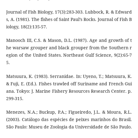
Journal of Fish Biology, 17(3):283-303. Lubbock, R. & Edward
s, A. (1981). The fishes of Saint Paul’s Rocks. Journal of Fish B
iology, 18(2):135-57.
Manooch III, C.S. & Mason, D.L. (1987). Age and growth of t
he warsaw grouper and black grouper from the Southern r
egion of the United States. Northeast Gulf Science, 9(2):65-7
5.
Matsuura, K. (1983). Serranidae. In: Uyeno, T.; Matsuura, K.
& Fuji, E. (Ed.). Fishes trawled off Suriname and French Gui
ana. Tokyo: J. Marine Fishery Resources Research Center. p.
299-315.
Menezes, N.A.; Buckup, P.A.; Figueiredo, J.L. & Moura, R.L.
(2003). Catálogo das espécies de peixes marinhos do Brasil.
São Paulo: Museu de Zoologia da Universidade de São Paulo.