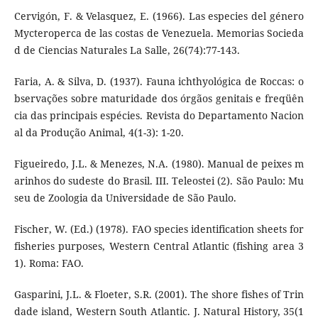
Cervigón, F. & Velasquez, E. (1966). Las especies del género
Mycteroperca de las costas de Venezuela. Memorias Socieda
d de Ciencias Naturales La Salle, 26(74):77-143.
Faria, A. & Silva, D. (1937). Fauna ichthyológica de Roccas: o
bservações sobre maturidade dos órgãos genitais e freqüên
cia das principais espécies. Revista do Departamento Nacion
al da Produção Animal, 4(1-3): 1-20.
Figueiredo, J.L. & Menezes, N.A. (1980). Manual de peixes m
arinhos do sudeste do Brasil. III. Teleostei (2). São Paulo: Mu
seu de Zoologia da Universidade de São Paulo.
Fischer, W. (Ed.) (1978). FAO species identification sheets for
fisheries purposes, Western Central Atlantic (fishing area 3
1). Roma: FAO.
Gasparini, J.L. & Floeter, S.R. (2001). The shore fishes of Trin
dade island, Western South Atlantic. J. Natural History, 35(1