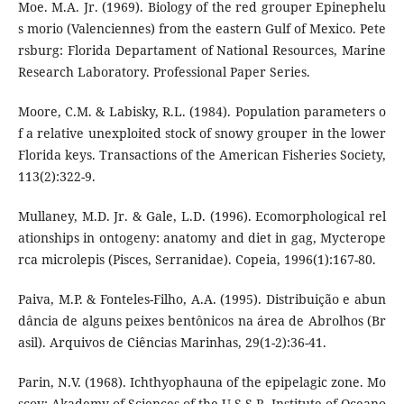
Moe. M.A. Jr. (1969). Biology of the red grouper Epinephelu
s morio (Valenciennes) from the eastern Gulf of Mexico. Pete
rsburg: Florida Departament of National Resources, Marine
Research Laboratory. Professional Paper Series.
Moore, C.M. & Labisky, R.L. (1984). Population parameters o
f a relative unexploited stock of snowy grouper in the lower
Florida keys. Transactions of the American Fisheries Society,
113(2):322-9.
Mullaney, M.D. Jr. & Gale, L.D. (1996). Ecomorphological rel
ationships in ontogeny: anatomy and diet in gag, Mycterope
rca microlepis (Pisces, Serranidae). Copeia, 1996(1):167-80.
Paiva, M.P. & Fonteles-Filho, A.A. (1995). Distribuição e abun
dância de alguns peixes bentônicos na área de Abrolhos (Br
asil). Arquivos de Ciências Marinhas, 29(1-2):36-41.
Parin, N.V. (1968). Ichthyophauna of the epipelagic zone. Mo
scov: Akademy of Sciences of the U.S.S.R. Institute of Oceano