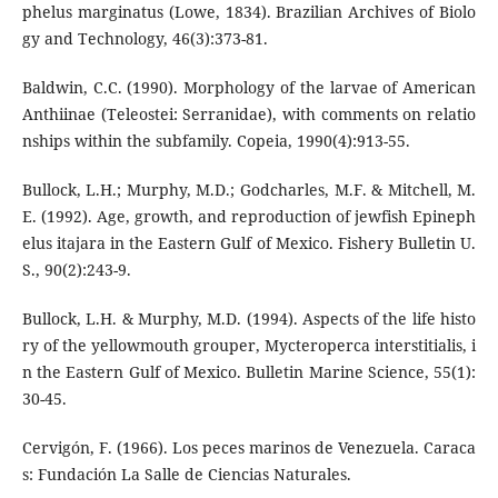
phelus marginatus (Lowe, 1834). Brazilian Archives of Biolo
gy and Technology, 46(3):373-81.
Baldwin, C.C. (1990). Morphology of the larvae of American
Anthiinae (Teleostei: Serranidae), with comments on relatio
nships within the subfamily. Copeia, 1990(4):913-55.
Bullock, L.H.; Murphy, M.D.; Godcharles, M.F. & Mitchell, M.
E. (1992). Age, growth, and reproduction of jewfish Epineph
elus itajara in the Eastern Gulf of Mexico. Fishery Bulletin U.
S., 90(2):243-9.
Bullock, L.H. & Murphy, M.D. (1994). Aspects of the life histo
ry of the yellowmouth grouper, Mycteroperca interstitialis, i
n the Eastern Gulf of Mexico. Bulletin Marine Science, 55(1):
30-45.
Cervigón, F. (1966). Los peces marinos de Venezuela. Caraca
s: Fundación La Salle de Ciencias Naturales.