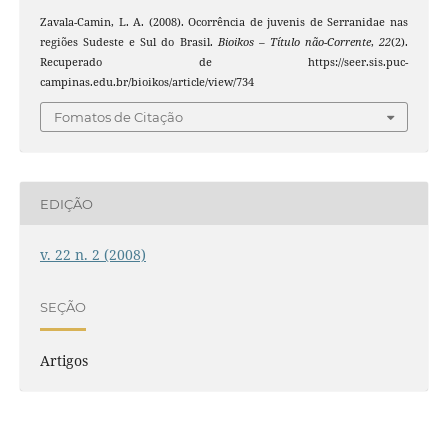
Zavala-Camin, L. A. (2008). Ocorrência de juvenis de Serranidae nas
regiões Sudeste e Sul do Brasil.
Bioikos – Título não-Corrente
,
22
(2).
Recuperado de https://seer.sis.puc-
campinas.edu.br/bioikos/article/view/734
Fomatos de Citação
EDIÇÃO
v. 22 n. 2 (2008)
SEÇÃO
Artigos