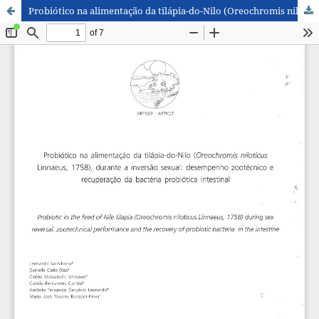
Probiótico na alimentação da tilápia-do-Nilo (Oreochromis niloticus Linnaeus, 1758), durante a inversão sexual: desempenho zootécnico e recuperação da bactéria probiótica intestinal